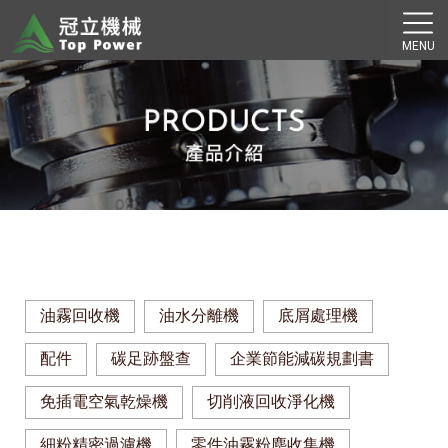
油霧回收機
油水分離機
底屑處理機
配件
碳足跡盤查
企業節能減碳規劃書
免插電空氣乾燥機
切削液回收淨化機
細粉精密過濾機
零件油霧粉塵收集機