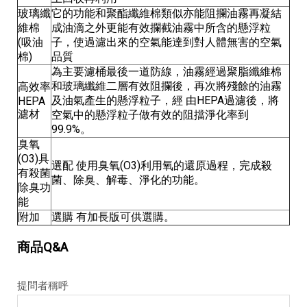
玻璃纖
它的功能和聚酯纖維棉類似亦能阻攔油霧再凝結
維棉
成油滴之外更能有效攔截油霧中所含的懸浮粒
(吸油
子，使過濾出來的空氣能達到對人體無害的空氣
棉)
品質
為主要濾桶最後一道防線，油霧經過聚脂纖維棉
和玻璃纖維二層有效阻攔後，再次將殘餘的油霧
高效率
及油氣產生的懸浮粒子，經 由HEPA過濾後，將
HEPA
濾材
空氣中的懸浮粒子做有效的阻擋淨化率到
99.9%。
臭氧
(O3)具
選配 使用臭氧(O3)利用氧的還原過程，完成殺
有殺菌
菌、除臭、解毒、淨化的功能。
除臭功
能
附加
選購 有加長版可供選購。
商品Q&A
提問者稱呼