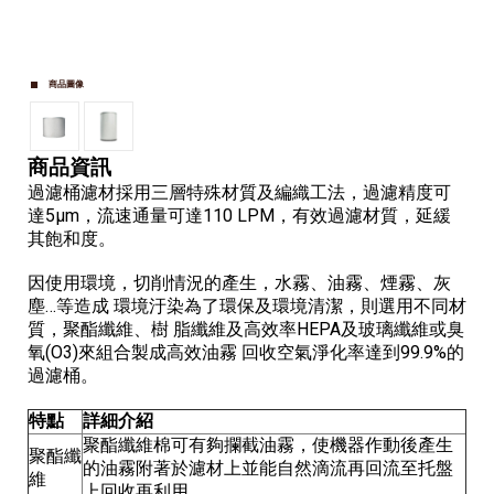
商品圖像
商品資訊
過濾桶濾材採用三層特殊材質及編織工法，過濾精度可
達5μm，流速通量可達110 LPM，有效過濾材質，延緩
其飽和度。
因使用環境，切削情況的產生，水霧、油霧、煙霧、灰
塵…等造成 環境汙染為了環保及環境清潔，則選用不同材
質，聚酯纖維、樹 脂纖維及高效率HEPA及玻璃纖維或臭
氧(O3)來組合製成高效油霧 回收空氣淨化率達到99.9%的
過濾桶。
特點
詳細介紹
聚酯纖維棉可有夠攔截油霧，使機器作動後產生
聚酯纖
的油霧附著於濾材上並能自然滴流再回流至托盤
維
上回收再利用